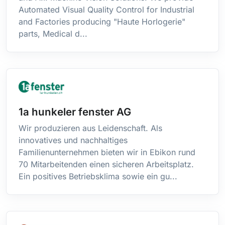
Transport / Logistique
Automated Visual Quality Control for Industrial
Arabie Saoudite
and Factories producing "Haute Horlogerie"
Argentine
parts, Medical d...
Arménie
Aruba
Australie
Autorité Nationale Palestinienne
Azerbaïdjan
Bahamas
1a hunkeler fenster AG
Bahreïn
Wir produzieren aus Leidenschaft. Als
Bangladesh
innovatives und nachhaltiges
Barbade
Familienunternehmen bieten wir in Ebikon rund
Bélarus
70 Mitarbeitenden einen sicheren Arbeitsplatz.
Belgique
Ein positives Betriebsklima sowie ein gu...
Belize
Bénin
Bermudes
Bhoutan