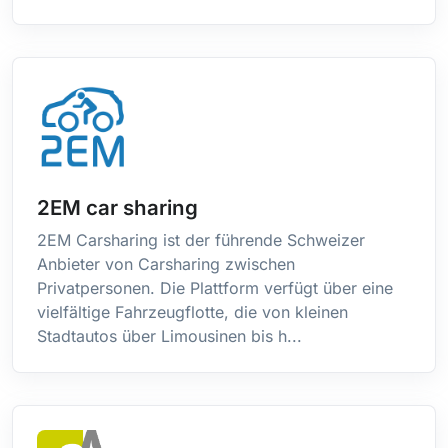
Émirats Arabes Unis
Équateur
Érythrée
Espagne
Estonie
États Fédérés de Micronésie
États-Unis
États-Unis Îles mineures éloignées
2EM car sharing
Éthiopie
2EM Carsharing ist der führende Schweizer
Falkland, Îles (Malvinas)
Anbieter von Carsharing zwischen
Fidji
Privatpersonen. Die Plattform verfügt über eine
Finlande
vielfältige Fahrzeugflotte, die von kleinen
Gabon
Stadtautos über Limousinen bis h...
Gambie
Géorgie
Géorgie du Sud et les îles Sandwich du Sud
Ghana