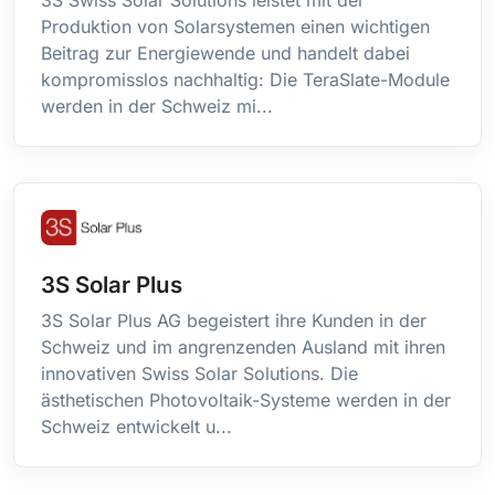
Île Christmas
Produktion von Solarsystemen einen wichtigen
Beitrag zur Energiewende und handelt dabei
Ile de la Réunion
kompromisslos nachhaltig: Die TeraSlate-Module
Île Maurice
werden in der Schweiz mi...
Îles Cocos (Keeling)
Îles Cook
Îles de Man
Îles Féroé
Îles Heard-et-MacDonald
Îles Mariannes du Nord
3S Solar Plus
Îles Marshall
Îles Vierges Britanniques
3S Solar Plus AG begeistert ihre Kunden in der
Îles Vierges des États-Unis
Schweiz und im angrenzenden Ausland mit ihren
Inde
innovativen Swiss Solar Solutions. Die
Indonésie
ästhetischen Photovoltaik-Systeme werden in der
Schweiz entwickelt u...
Iraq
Irlande
Islande