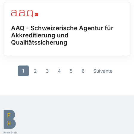
Israël
Jamaïque
Japon
AAQ - Schweizerische Agentur für
Jersey
Akkreditierung und
Jordanie
Qualitätssicherung
Kazakstan
Kenya
Kirghizistan
Kiribati
1
2
3
4
5
6
Suivante
Koweït
Lao, République Démocratique Populaire
Lesotho
Lettonie
Liban
Libéria
Libye
Lituanie