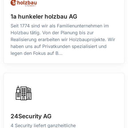
Bolivie
Bonaire, Saint-Eustache et Saba
1a hunkeler holzbau AG
Bosnie-Herzégovine
Seit 1774 sind wir als Familienunternehmen im
Botswana
Holzbau tätig. Von der Planung bis zur
Brésil
Realisierung erarbeiten wir Holzbauprojekte. Wir
Brunéi Darussalam
haben uns auf Privatkunden spezialisiert und
Bulgarie
legen den Fokus auf B...
Burkina Faso
Burundi
Caïmanes, Îles
Cambodge
Cameroun
Canada
Cap-Vert
Centrafricaine, République
24Security AG
Chili
Chine
4 Security liefert ganzheitliche