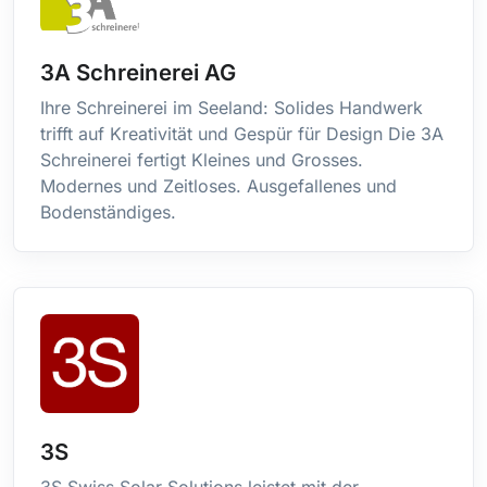
Gibraltar
Grèce
Grenade
3A Schreinerei AG
Groenland
Ihre Schreinerei im Seeland: Solides Handwerk
Guadeloupe
trifft auf Kreativität und Gespür für Design Die 3A
Guam
Schreinerei fertigt Kleines und Grosses.
Guatemala
Modernes und Zeitloses. Ausgefallenes und
Guernsey
Bodenständiges.
Guinée Équatoriale
Guinée-Bissau
Guinéee
Guyana
Guyane Française
Haïti
Honduras
Hong-Kong
3S
Hongrie
Île Bouvet
3S Swiss Solar Solutions leistet mit der