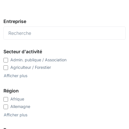
Entreprise
Secteur d'activité
Admin. publique / Association
Agriculteur / Forestier
Arts et Culture
Afficher plus
Assurances
Banques / Instituts financiers
Région
Cabinet de recrutement
Afrique
Chimie / Pharma
Allemagne
Commerce de détail / en gros
Amérique latine
Afficher plus
Conseil en droit
Asie
Conseil en économie
Autriche