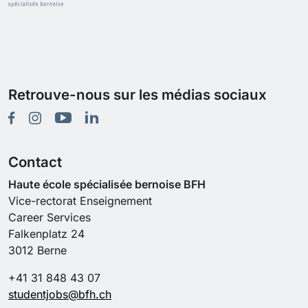
Luxembourg
Macao
Macédoine, l'ex-République Yougoslave de
Madagascar
Malaisie
Retrouve-nous sur les médias sociaux
Malawi
Maldives
Mali
Malte
Contact
Maroc
Haute école spécialisée bernoise BFH
Martinique
Vice-rectorat Enseignement
Mauritanie
Career Services
Mayotte
Falkenplatz 24
Mexique
3012 Berne
Moldova, République de
Monaco
+41 31 848 43 07
Mongolie
studentjobs@bfh.ch