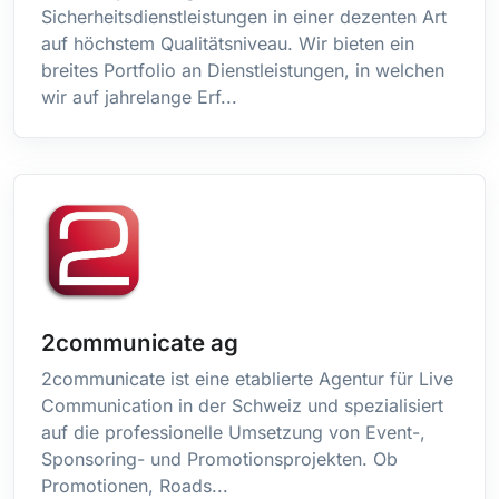
Sicherheitsdienstleistungen in einer dezenten Art
Chypre
auf höchstem Qualitätsniveau. Wir bieten ein
Colombie
breites Portfolio an Dienstleistungen, in welchen
Comores
wir auf jahrelange Erf...
Congo, République démocratique
Corée, République de
Corée, République Populaire Démocratique de
Costa Rica
Côte D'ivoire
Croatie
Cuba
Curaçao
Danemark
2communicate ag
Djibouti
2communicate ist eine etablierte Agentur für Live
Dominicaine, République
Communication in der Schweiz und spezialisiert
Dominique
auf die professionelle Umsetzung von Event-,
Égypte
Sponsoring- und Promotionsprojekten. Ob
El Salvador
Promotionen, Roads...